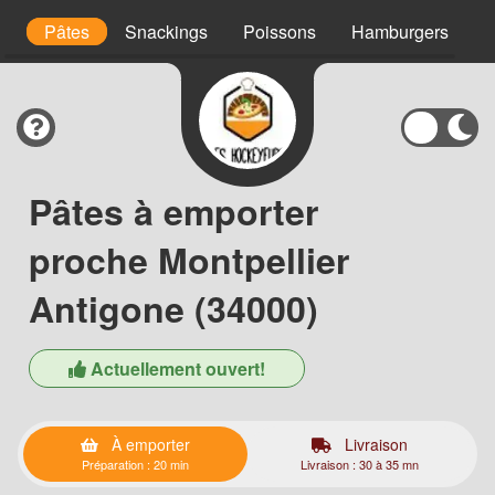
es
Pâtes
Snackings
Poissons
Hamburgers
C
Pâtes à emporter
proche Montpellier
Antigone (34000)
Actuellement ouvert!
À emporter
Livraison
Préparation : 20 min
Livraison : 30 à 35 mn