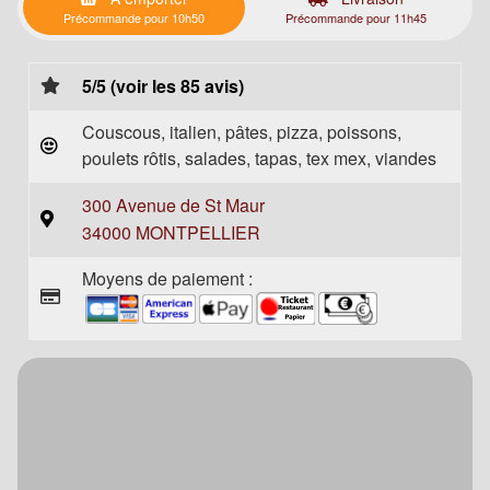
Précommande pour 10h50
Précommande pour 11h45
5/5 (voir les 85 avis)
Couscous, italien, pâtes, pizza, poissons,
poulets rôtis, salades, tapas, tex mex, viandes
300 Avenue de St Maur
34000 MONTPELLIER
Moyens de paiement :