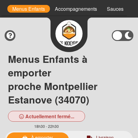
s
Menus Enfants
Accompagnements
Sauces
D
Menus Enfants à
emporter
proche Montpellier
Estanove (34070)
Actuellement fermé...
18h30 - 22h30
À emporter
Livraison