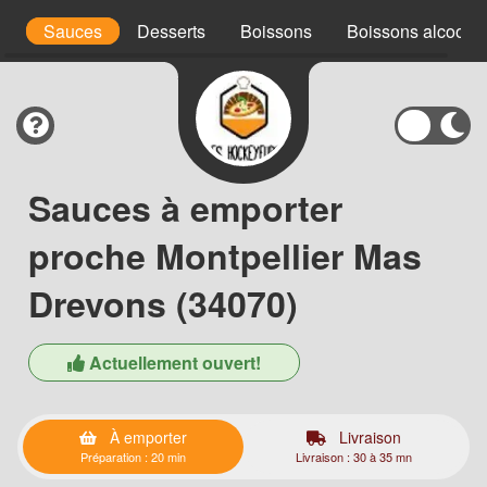
s
Sauces
Desserts
Boissons
Boissons alcoolis
Sauces à emporter
proche Montpellier Mas
Drevons (34070)
Actuellement ouvert!
À emporter
Livraison
Préparation : 20 min
Livraison : 30 à 35 mn