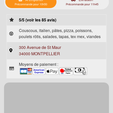
Précommande pour 10h50
Précommande pour 11h45
5/5 (voir les 85 avis)
Couscous, italien, pâtes, pizza, poissons,
poulets rôtis, salades, tapas, tex mex, viandes
300 Avenue de St Maur
34000 MONTPELLIER
Moyens de paiement :