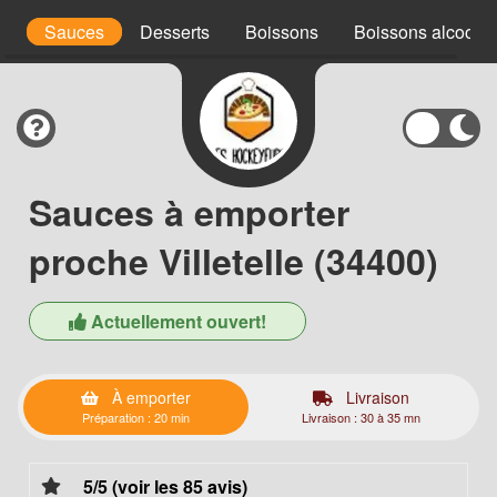
s
Sauces
Desserts
Boissons
Boissons alcoolis
Sauces à emporter
proche Villetelle (34400)
Actuellement ouvert!
À emporter
Livraison
Préparation : 20 min
Livraison : 30 à 35 mn
5/5 (voir les 85 avis)