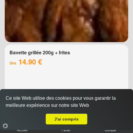
Bavette grillée 200g + frites
14.90 €
Dès
Ce site Web utilise des cookies pour vous garantir la
meilleure expérience sur notre site Web
Livraison sur Montpellier Aiguerelles
J'ai compris
Brochette de boeuf 200g + frites
Accueil
Panier
Compte