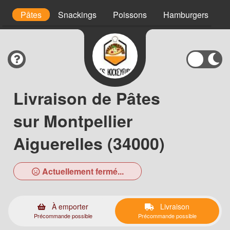
es
Pâtes
Snackings
Poissons
Hamburgers
C
Livraison de Pâtes
sur Montpellier
Aiguerelles (34000)
Actuellement fermé...
À emporter
Livraison
Précommande possible
Précommande possible