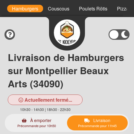
s
Hamburgers
Couscous
Poulets Rôtis
Pizzas 
Livraison de Hamburgers
sur Montpellier Beaux
Arts (34090)
Actuellement fermé...
10h30 - 14h30 | 18h30 - 22h30
À emporter
Livraison
Précommande pour 10h50
Précommande pour 11h45