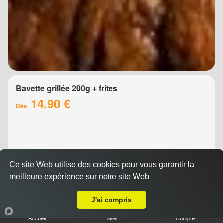
Bavette grillée 200g + frites
14.90 €
Dès
Ce site Web utilise des cookies pour vous garantir la
meilleure expérience sur notre site Web
Livraison sur Montpellier Beaux Arts
J'ai compris
Brochette de boeuf 200g + frites
Accueil
Panier
Compte