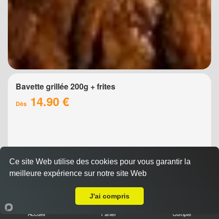
Bavette grillée 200g + frites
14.90 €
Dès
Ce site Web utilise des cookies pour vous garantir la
meilleure expérience sur notre site Web
Livraison sur Montpellier Figuerolles
J'ai compris
Brochette de boeuf 200g + frites
Accueil
Panier
Compte