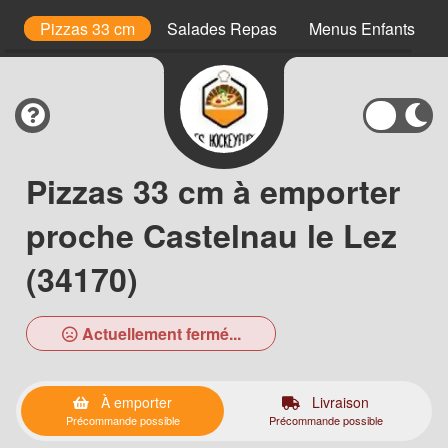
is
Pizzas 33 cm
Salades Repas
Menus Enfants
Pizzas 33 cm à emporter
proche Castelnau le Lez
(34170)
Actuellement fermé...
À emporter
Livraison
Précommande possible
Précommande possible