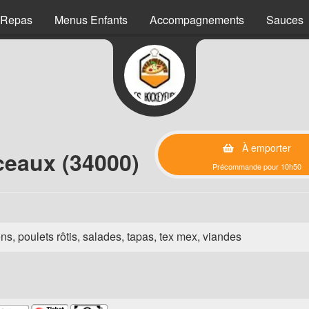
 Repas
Menus Enfants
Accompagnements
Sauces
À emporter
ceaux (34000)
Précommande pour 10h50
ns, poulets rôtis, salades, tapas, tex mex, viandes