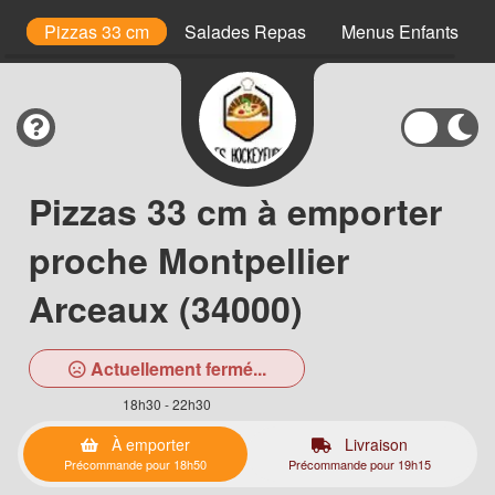
is
Pizzas 33 cm
Salades Repas
Menus Enfants
Pizzas 33 cm à emporter
proche Montpellier
Arceaux (34000)
Actuellement fermé...
18h30 - 22h30
À emporter
Livraison
Précommande pour 18h50
Précommande pour 19h15