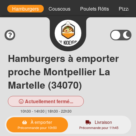
s
Hamburgers
Couscous
Poulets Rôtis
Pizzas 
Hamburgers à emporter
proche Montpellier La
Martelle (34070)
Actuellement fermé...
10h30 - 14h30 | 18h30 - 22h30
À emporter
Livraison
Précommande pour 10h50
Précommande pour 11h45