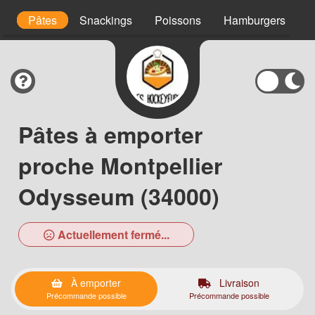
es
Pâtes
Snackings
Poissons
Hamburgers
C
Pâtes à emporter
proche Montpellier
Odysseum (34000)
Actuellement fermé...
À emporter
Livraison
Précommande possible
Précommande possible