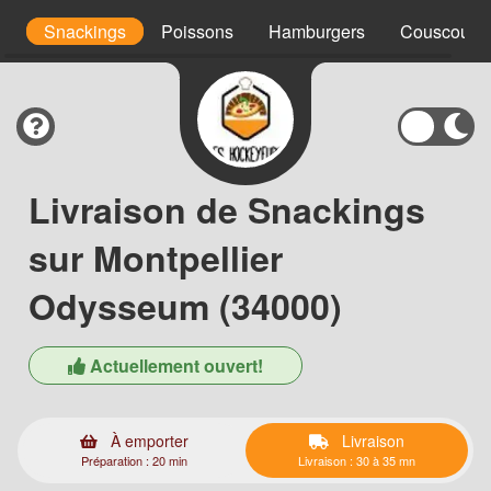
s
Snackings
Poissons
Hamburgers
Couscous
Livraison de Snackings
sur Montpellier
Odysseum (34000)
Actuellement ouvert!
À emporter
Livraison
Préparation : 20 min
Livraison : 30 à 35 mn