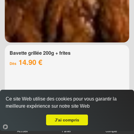
Bavette grillée 200g + frites
14.90 €
Dès
Ce site Web utilise des cookies pour vous garantir la
meilleure expérience sur notre site Web
Livraison sur Montpellier Odysseum
J'ai compris
Brochette de boeuf 200g + frites
Accueil
Panier
Compte