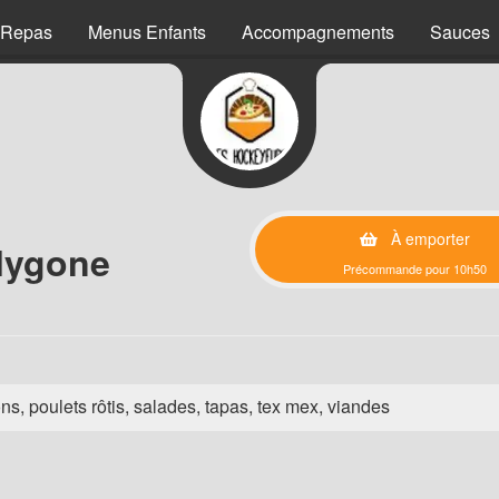
 Repas
Menus Enfants
Accompagnements
Sauces
À emporter
olygone
Précommande pour 10h50
ns, poulets rôtis, salades, tapas, tex mex, viandes