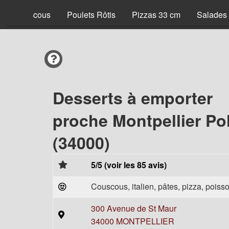
Couscous
Poulets Rôtis
Pizzas 33 cm
Salades
Desserts à emporter
proche Montpellier P
(34000)
5/5 (voir les 85 avis)
Couscous, italien, pâtes, pizza, poisso
300 Avenue de St Maur
34000 MONTPELLIER