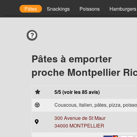
Viandes
Pâtes
Snackings
Poissons
Hamburgers
Pâtes à emporter
proche Montpellier Ric
5/5 (voir les 85 avis)
Couscous, italien, pâtes, pizza, poisso
300 Avenue de St Maur
34000 MONTPELLIER