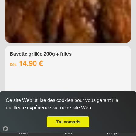
Bavette grillée 200g + frites
14.90 €
Dès
Ce site Web utilise des cookies pour vous garantir la
meilleure expérience sur notre site Web
Livraison sur Montpellier Richter
J'ai compris
Brochette de boeuf 200g + frites
Accueil
Panier
Compte