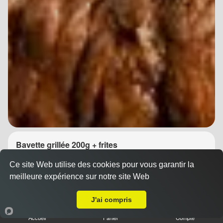
Bavette grillée 200g + frites
14.90 €
Dès
Ce site Web utilise des cookies pour vous garantir la
meilleure expérience sur notre site Web
A Emporter sur Montpellier Tounezy
J'ai compris
Accueil
Panier
Compte