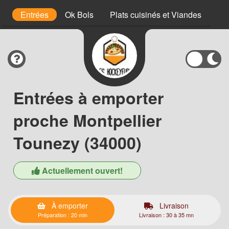
s
Entrées
Ok Bols
Plats cuisinés et Viandes
Pâ
Entrées à emporter
proche Montpellier
Tounezy (34000)
Actuellement ouvert!
À emporter
Livraison
Préparation : 20 min
Livraison : 30 à 35 mn