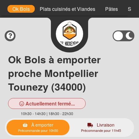
es
Ok Bols
Plats cuisinés et Viandes
Pâtes
Snac
Ok Bols à emporter
proche Montpellier
Tounezy (34000)
Actuellement fermé...
10h30 - 14h30 | 18h30 - 22h30
À emporter
Livraison
Précommande pour 10h50
Précommande pour 11h45