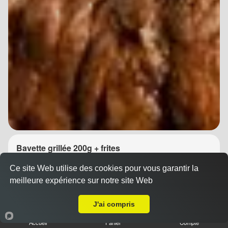
Bavette grillée 200g + frites
14.90 €
Dès
Ce site Web utilise des cookies pour vous garantir la
meilleure expérience sur notre site Web
A Emporter sur Montpellier Tounezy
J'ai compris
Accueil
Panier
Compte