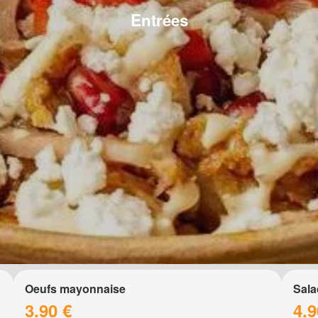
Entrées
Oeufs mayonnaise
Sala
3.90 €
4.9