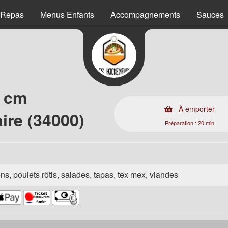
 Repas
Menus Enfants
Accompagnements
Sauces
3 cm
À emporter
aire (34000)
Préparation : 20 min
ns, poulets rôtis, salades, tapas, tex mex, viandes