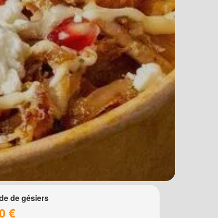
de de gésiers
0 €