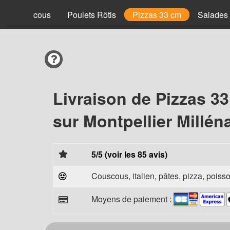
Couscous
Poulets Rôtis
Pizzas 33 cm
Salades
Livraison de Pizzas 3
sur Montpellier Millén
5/5 (voir les 85 avis)
Couscous, italien, pâtes, pizza, poisso
Moyens de paiement :