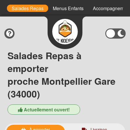
cm
Salades Repas
Menus Enfants
Accompagnement
Salades Repas à
emporter
proche Montpellier Gare
(34000)
Actuellement ouvert!
À emporter
Livraison