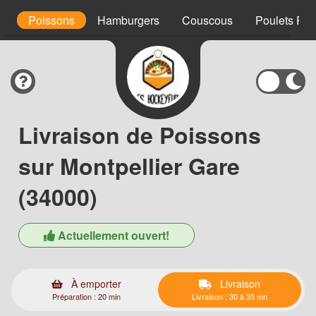
s
Poissons
Hamburgers
Couscous
Poulets Rôt
Livraison de Poissons
sur Montpellier Gare
(34000)
Actuellement ouvert!
À emporter
Livraison
Préparation : 20 min
Livraison : 30 à 35 mn