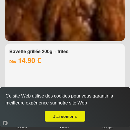
Bavette grillée 200g + frites
14.90 €
Dès
Ce site Web utilise des cookies pour vous garantir la
meilleure expérience sur notre site Web
Livraison sur Montpellier Gare
J'ai compris
Brochette de boeuf 200g + frites
Accueil
Panier
Compte