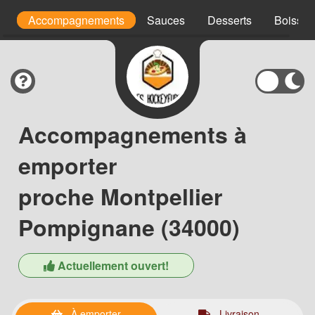
s
Accompagnements
Sauces
Desserts
Boisson
Accompagnements à
emporter
proche Montpellier
Pompignane (34000)
Actuellement ouvert!
À emporter
Livraison