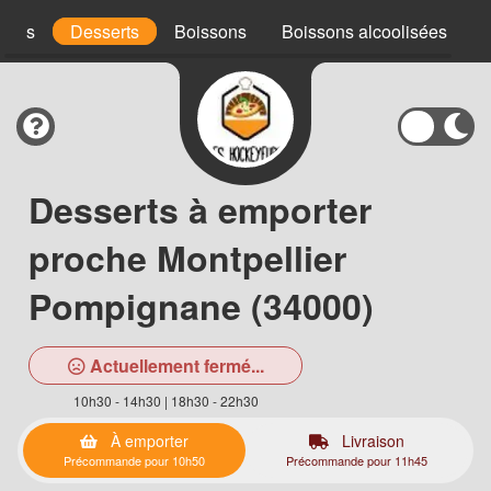
uces
Desserts
Boissons
Boissons alcoolisées
Desserts à emporter
proche Montpellier
Pompignane (34000)
Actuellement fermé...
10h30 - 14h30 | 18h30 - 22h30
À emporter
Livraison
Précommande pour 10h50
Précommande pour 11h45