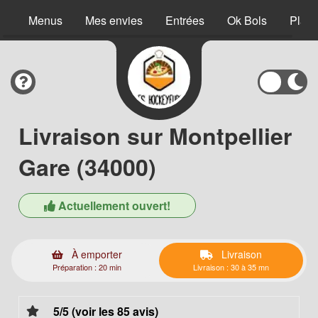
Menus
Mes envies
Entrées
Ok Bols
Plats
Livraison sur Montpellier
Gare (34000)
Actuellement ouvert!
À emporter
Livraison
Préparation : 20 min
Livraison : 30 à 35 mn
5/5 (voir les 85 avis)