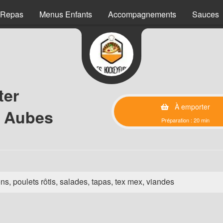
 Repas
Menus Enfants
Accompagnements
Sauces
ter
À emporter
s Aubes
Préparation : 20 min
ns, poulets rôtis, salades, tapas, tex mex, viandes