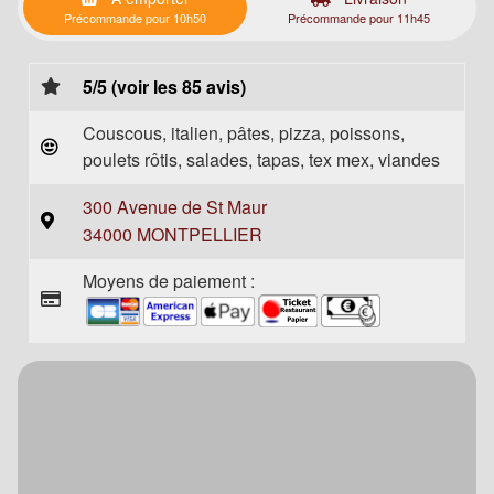
Précommande pour 10h50
Précommande pour 11h45
5/5 (voir les 85 avis)
Couscous, italien, pâtes, pizza, poissons,
poulets rôtis, salades, tapas, tex mex, viandes
300 Avenue de St Maur
34000 MONTPELLIER
Moyens de paiement :