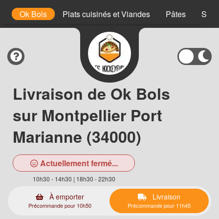
es
Ok Bols
Plats cuisinés et Viandes
Pâtes
Snac
Livraison de Ok Bols
sur Montpellier Port
Marianne (34000)
Actuellement fermé...
10h30 - 14h30 | 18h30 - 22h30
À emporter
Livraison
Précommande pour 10h50
Précommande pour 11h45