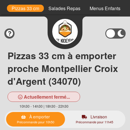
is
Pizzas 33 cm
Salades Repas
Menus Enfants
Pizzas 33 cm à emporter
proche Montpellier Croix
d'Argent (34070)
Actuellement fermé...
10h30 - 14h30 | 18h30 - 22h30
À emporter
Livraison
Précommande pour 10h50
Précommande pour 11h45