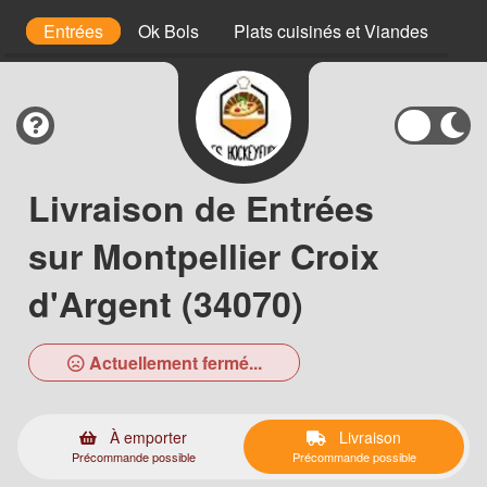
s
Entrées
Ok Bols
Plats cuisinés et Viandes
Pâ
Livraison de Entrées
sur Montpellier Croix
d'Argent (34070)
Actuellement fermé...
À emporter
Livraison
Précommande possible
Précommande possible