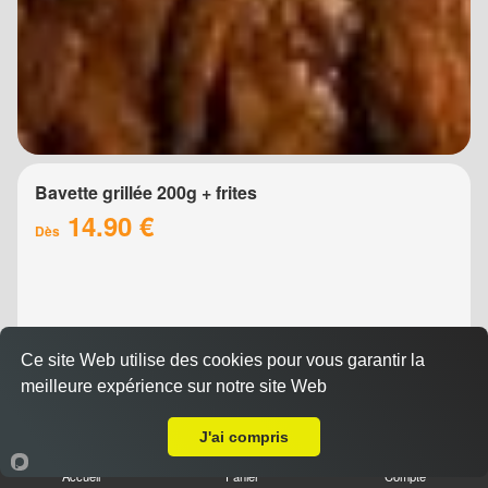
Bavette grillée 200g + frites
14.90 €
Dès
Ce site Web utilise des cookies pour vous garantir la
meilleure expérience sur notre site Web
Livraison sur Montpellier Croix d'Argent
J'ai compris
Brochette de boeuf 200g + frites
Accueil
Panier
Compte