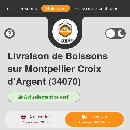
uces
Desserts
Boissons
Boissons alcoolisées
Livraison de Boissons
sur Montpellier Croix
d'Argent (34070)
Actuellement ouvert!
À emporter
Livraison
Préparation : 20 min
Livraison : 30 à 35 mn