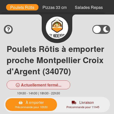
s
Poulets Rôtis
Pizzas 33 cm
Salades Repas
M
Poulets Rôtis à emporter
proche Montpellier Croix
d'Argent (34070)
Actuellement fermé...
10h30 - 14h30 | 18h30 - 22h30
À emporter
Livraison
Précommande pour 10h50
Précommande pour 11h45