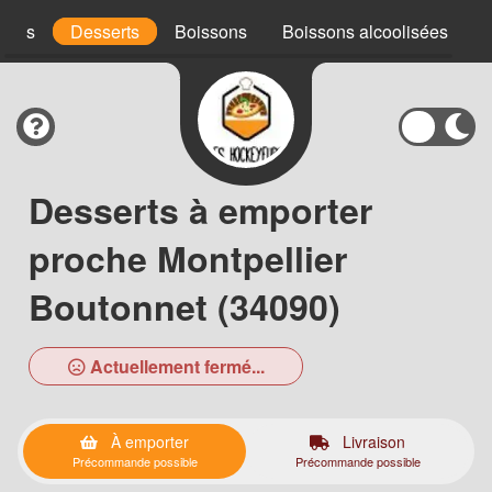
uces
Desserts
Boissons
Boissons alcoolisées
Desserts à emporter
proche Montpellier
Boutonnet (34090)
Actuellement fermé...
À emporter
Livraison
Précommande possible
Précommande possible