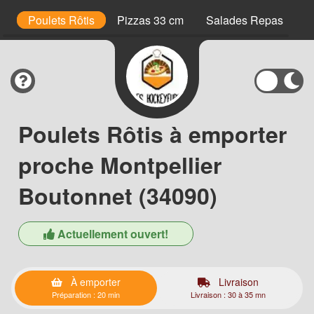
s
Poulets Rôtis
Pizzas 33 cm
Salades Repas
M
Poulets Rôtis à emporter
proche Montpellier
Boutonnet (34090)
Actuellement ouvert!
À emporter
Livraison
Préparation : 20 min
Livraison : 30 à 35 mn