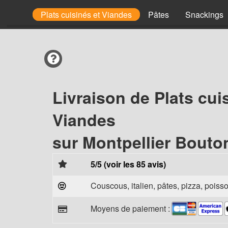
k Bols
Plats cuisinés et Viandes
Pâtes
Snackings
Livraison de Plats cui
Viandes
sur Montpellier Bouto
5/5 (voir les 85 avis)
Couscous, italien, pâtes, pizza, poisso
Moyens de paiement :