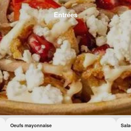
Entrées
Oeufs mayonnaise
Sala