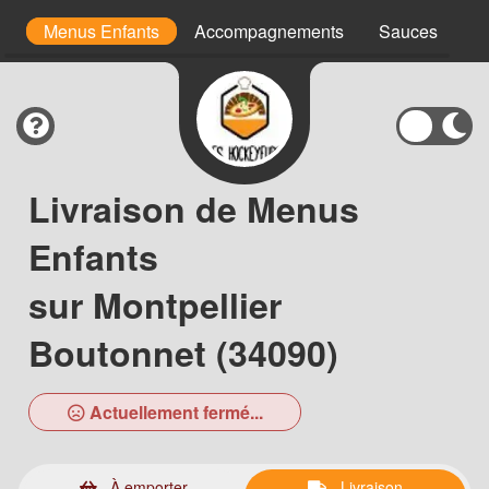
s
Menus Enfants
Accompagnements
Sauces
D
Livraison de Menus
Enfants
sur Montpellier
Boutonnet (34090)
Actuellement fermé...
À emporter
Livraison