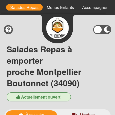
cm
Salades Repas
Menus Enfants
Accompagnement
Salades Repas à
emporter
proche Montpellier
Boutonnet (34090)
Actuellement ouvert!
À emporter
Livraison