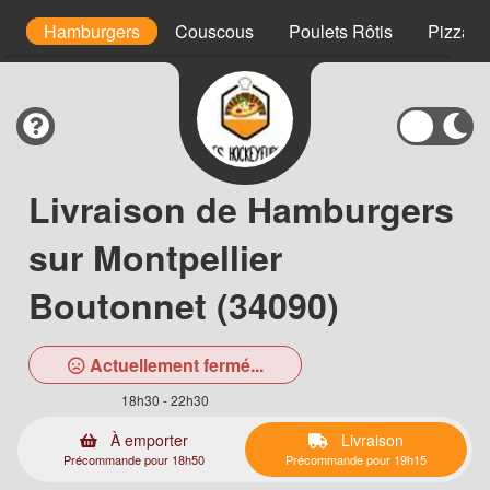
s
Hamburgers
Couscous
Poulets Rôtis
Pizzas 
Livraison de Hamburgers
sur Montpellier
Boutonnet (34090)
Actuellement fermé...
18h30 - 22h30
À emporter
Livraison
Précommande pour 18h50
Précommande pour 19h15