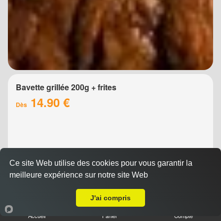
Bavette grillée 200g + frites
14.90 €
Dès
Ce site Web utilise des cookies pour vous garantir la
meilleure expérience sur notre site Web
Livraison sur Montpellier Boutonnet
J'ai compris
Brochette de boeuf 200g + frites
Accueil
Panier
Compte