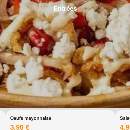
Entrées
Oeufs mayonnaise
Sala
3.90 €
4.9