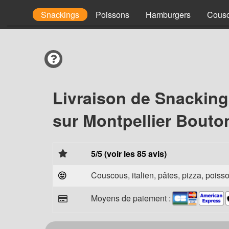
Pâtes
Snackings
Poissons
Hamburgers
Cous
Livraison de Snackin
sur Montpellier Bouto
5/5 (voir les 85 avis)
Couscous, italien, pâtes, pizza, poisso
Moyens de paiement :