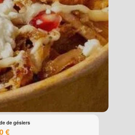
de de gésiers
0 €