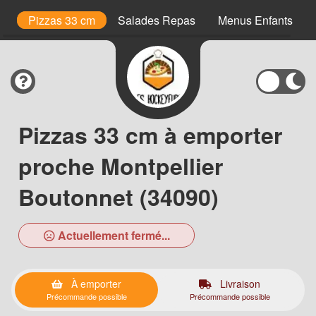
is
Pizzas 33 cm
Salades Repas
Menus Enfants
Pizzas 33 cm à emporter
proche Montpellier
Boutonnet (34090)
Actuellement fermé...
À emporter
Livraison
Précommande possible
Précommande possible